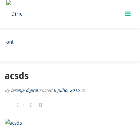
ACSDS
HOME
/
ACSDS
/ ACSDS
acsds
By
laranja.digital
Posted
6 Julho, 2015
In
0
0