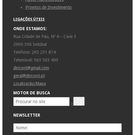
Projetos de Investimento
LIGAÇÕES ÚTEIS
ONDE ESTAMOS:
Rua Cidade de Pau, Nº 4 – Cave 3
2900-306 Setúbal
Telefone: 265 231 874
Telemóvel: 963 503 409
diricont@gmail.com
geral@diricont.pt
Localização/Mapa
MOTOR DE BUSCA
NEWSLETTER