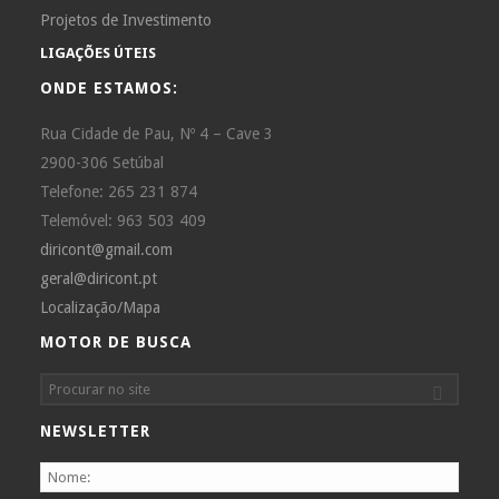
Projetos de Investimento
LIGAÇÕES ÚTEIS
ONDE ESTAMOS:
Rua Cidade de Pau, Nº 4 – Cave 3
2900-306 Setúbal
Telefone: 265 231 874
Telemóvel: 963 503 409
diricont@gmail.com
geral@diricont.pt
Localização/Mapa
MOTOR DE BUSCA
NEWSLETTER