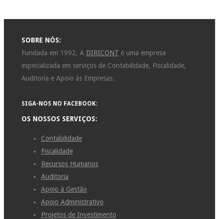
SOBRE NÓS:
Fundada em 1992, A
DIRICONT
é uma empresa
especializada em serviços de Contabilidade, Fiscalidade,
Auditoria e Apoio às Empresas.
SIGA-NOS NO FACEBOOK:
OS NOSSOS SERVIÇOS:
Contabilidade
Fiscalidade
Recursos Humanos
Auditoria
Apoio à Gestão
Apoio Administrativo
Projetos de Investimento