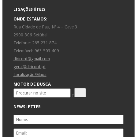
LIGAÇÕES ÚTEIS
ONDE ESTAMOS:
Rua Cidade de Pau, Nº 4 – Cave 3
2900-306 Setúbal
Telefone: 265 231 874
Telemóvel: 963 503 409
diricont@gmail.com
geral@diricont.pt
Localização/Mapa
MOTOR DE BUSCA
NEWSLETTER