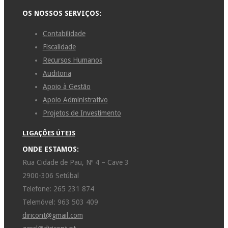
OS NOSSOS SERVIÇOS:
Contabilidade
Fiscalidade
Recursos Humanos
Auditoria
Apoio à Gestão
Apoio Administrativo
Projetos de Investimento
LIGAÇÕES ÚTEIS
ONDE ESTAMOS:
Rua Cidade de Pau, Nº 4 – Cave 3
2900-306 Setúbal
Telefone: 265 231 874
Telemóvel: 963 503 409
diricont@gmail.com