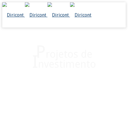
P
rojetos de
I
nvestimento