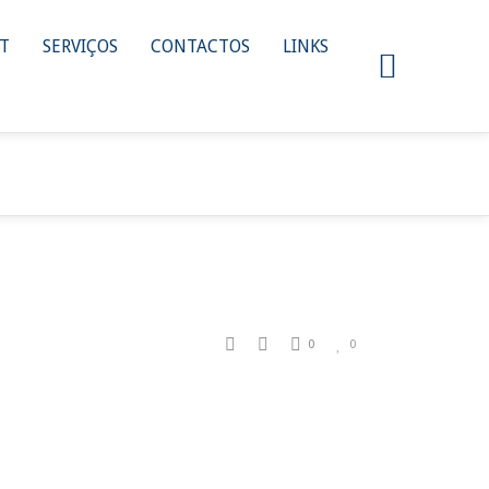
NT
SERVIÇOS
CONTACTOS
LINKS
HOME
/
UACS
/ UACS
0
0