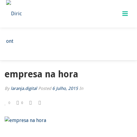
EMPRESA NA HORA
HOME
/
EMPRESA NA HORA
/ EMPRESA NA HORA
empresa na hora
By
laranja.digital
Posted
6 Julho, 2015
In
0
0