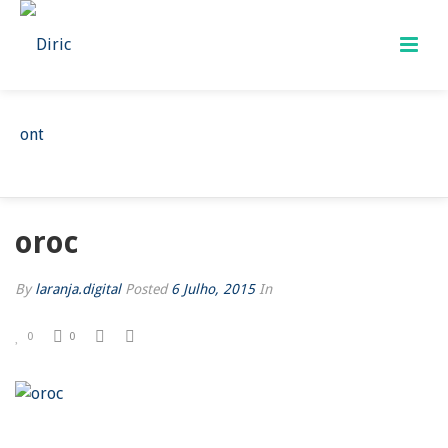
OROC
HOME
/
OROC
/ OROC
oroc
By
laranja.digital
Posted
6 Julho, 2015
In
0
0