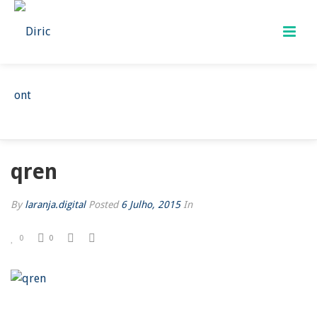
QREN
HOME
/
QREN
/ QREN
qren
By
laranja.digital
Posted
6 Julho, 2015
In
0
0