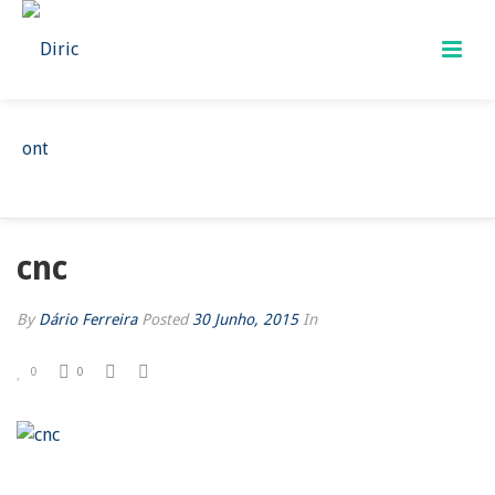
CNC
HOME
/
CNC
/ CNC
cnc
By
Dário Ferreira
Posted
30 Junho, 2015
In
0
0