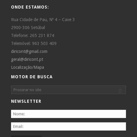
ONDE ESTAMOS:
Rua Cidade de Pau, Nº 4 – Cave 3
2900-306 Setúbal
Telefone: 265 231 874
Telemóvel: 963 503 409
diricont@gmail.com
geral@diricont.pt
Localização/Mapa
MOTOR DE BUSCA
NEWSLETTER