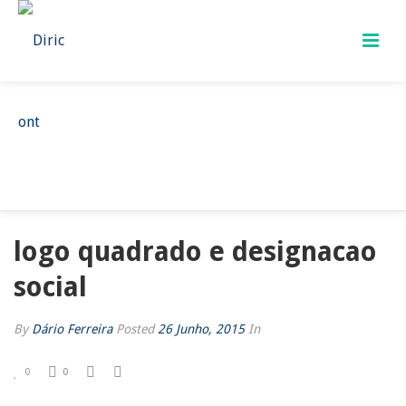
LOGO QUADRADO E DESIGNACAO
SOCIAL
HOME
/
LOGO QUADRADO E DESIGNACAO SOCIAL
/ LOGO QUADRADO E
DESIGNACAO SOCIAL
logo quadrado e designacao
social
By
Dário Ferreira
Posted
26 Junho, 2015
In
0
0