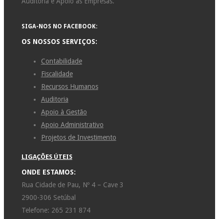
Auditoria e Apoio às Empresas.
SIGA-NOS NO FACEBOOK:
OS NOSSOS SERVIÇOS:
Contabilidade
Fiscalidade
Recursos Humanos
Auditoria
Apoio à Gestão
Apoio Administrativo
Projetos de Investimento
LIGAÇÕES ÚTEIS
ONDE ESTAMOS:
Rua Cidade de Pau, Nº 4 – Cave 3
2900-306 Setúbal
Telefone: 265 231 874