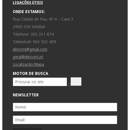
LIGAÇÕES ÚTEIS
ONDE ESTAMOS:
Rua Cidade de Pau, Nº 4 – Cave 3
2900-306 Setúbal
Telefone: 265 231 874
Telemóvel: 963 503 409
diricont@gmail.com
geral@diricont.pt
Localização/Mapa
MOTOR DE BUSCA
NEWSLETTER