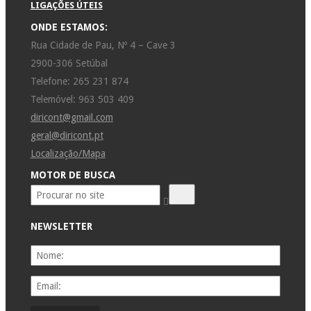
LIGAÇÕES ÚTEIS
ONDE ESTAMOS:
Rua Cidade de Pau, Nº 4 – Cave 3
2900-306 Setúbal
Telefone: 265 231 874
Telemóvel: 963 503 409
diricont@gmail.com
geral@diricont.pt
Localização/Mapa
MOTOR DE BUSCA
NEWSLETTER