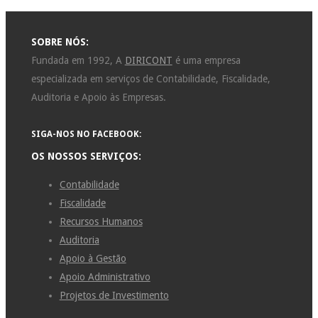
SOBRE NÓS:
Fundada em 1992, A
DIRICONT
é uma empresa
especializada em serviços de Contabilidade, Fiscalidade,
Auditoria e Apoio às Empresas.
SIGA-NOS NO FACEBOOK:
OS NOSSOS SERVIÇOS:
Contabilidade
Fiscalidade
Recursos Humanos
Auditoria
Apoio à Gestão
Apoio Administrativo
Projetos de Investimento