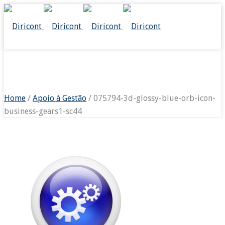
075794-3D-GLOSSY-BLUE-ORB-ICON-
BUSINESS-GEARS1-SC44
Home
/
Apoio à Gestão
/ 075794-3d-glossy-blue-orb-icon-
business-gears1-sc44