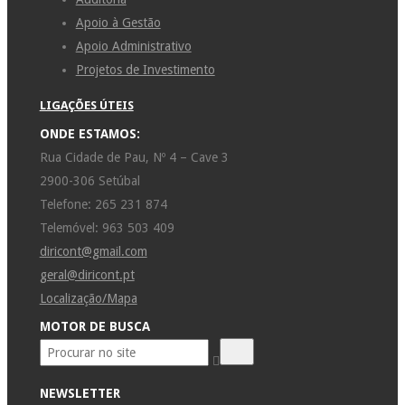
Apoio à Gestão
Apoio Administrativo
Projetos de Investimento
LIGAÇÕES ÚTEIS
ONDE ESTAMOS:
Rua Cidade de Pau, Nº 4 – Cave 3
2900-306 Setúbal
Telefone: 265 231 874
Telemóvel: 963 503 409
diricont@gmail.com
geral@diricont.pt
Localização/Mapa
MOTOR DE BUSCA
NEWSLETTER