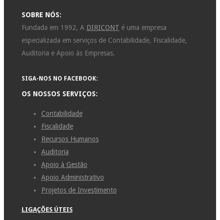
SOBRE NÓS:
Fundada em 1992, A
DIRICONT
é uma empresa
especializada em serviços de Contabilidade, Fiscalidade,
Auditoria e Apoio às Empresas.
SIGA-NOS NO FACEBOOK:
OS NOSSOS SERVIÇOS:
Contabilidade
Fiscalidade
Recursos Humanos
Auditoria
Apoio à Gestão
Apoio Administrativo
Projetos de Investimento
LIGAÇÕES ÚTEIS