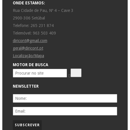
ONDE ESTAMOS:
Rua Cidade de Pau, Nº 4 – Cave 3
2900-306 Setúbal
Telefone: 265 231 874
Telemóvel: 963 503 409
diricont@gmail.com
geral@diricont.pt
Localização/Mapa
MOTOR DE BUSCA
NEWSLETTER