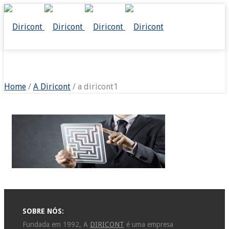
A DIRICONT1
Home
/
A Diricont
/ a diricont1
SOBRE NÓS:
Fundada em 1992, A
DIRICONT
é uma empresa