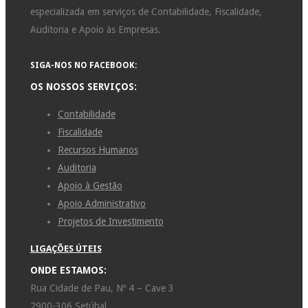
especializada em serviços de Contabilidade, Fiscalidade,
Auditoria e Apoio às Empresas.
SIGA-NOS NO FACEBOOK:
OS NOSSOS SERVIÇOS:
Contabilidade
Fiscalidade
Recursos Humanos
Auditoria
Apoio à Gestão
Apoio Administrativo
Projetos de Investimento
LIGAÇÕES ÚTEIS
ONDE ESTAMOS:
Rua Cidade de Pau, Nº 4 – Cave 3
2900-306 Setúbal