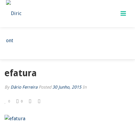
EFATURA
HOME
/
EFATURA
/ EFATURA
efatura
By
Dário Ferreira
Posted
30 Junho, 2015
In
0
0