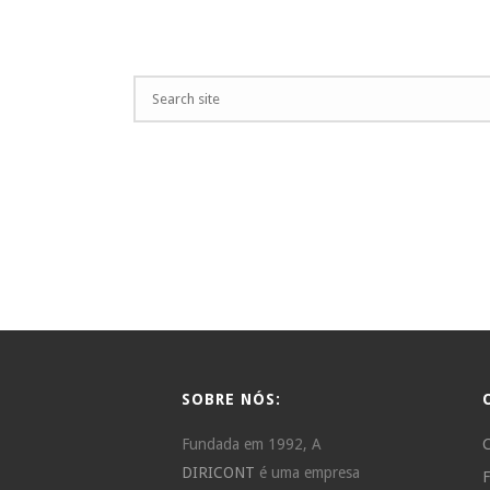
SOBRE NÓS:
Fundada em 1992, A
C
DIRICONT
é uma empresa
F