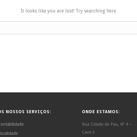
It looks like you are lost! Try searching here
OS NOSSOS SERVIÇOS:
ONDE ESTAMOS:
ontabilidade
Rua Cidade de Pau, Nº 4 –
Cave 3
iscalidade