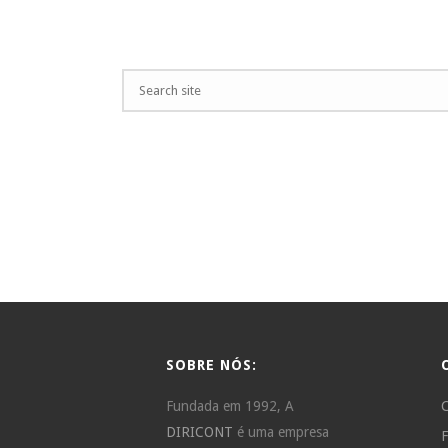
SOBRE NÓS:
Fundada em 1992, A
C
DIRICONT
é uma empresa
F