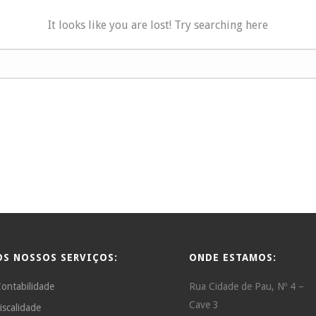
It looks like you are lost! Try searching here
OS NOSSOS SERVIÇOS:
ONDE ESTAMOS:
ontabilidade
Rua Cidade de Pau, Nº 4 –
Cave 3
iscalidade