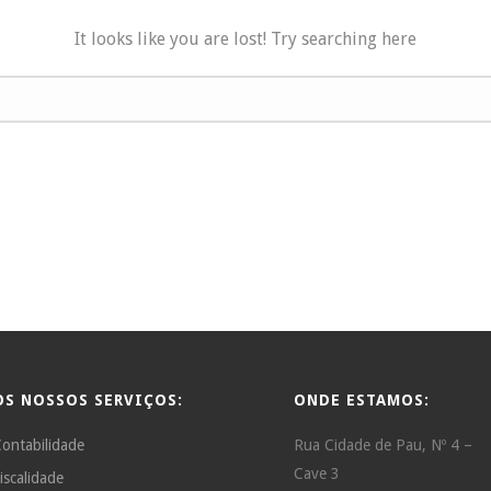
It looks like you are lost! Try searching here
OS NOSSOS SERVIÇOS:
ONDE ESTAMOS:
ontabilidade
Rua Cidade de Pau, Nº 4 –
Cave 3
iscalidade