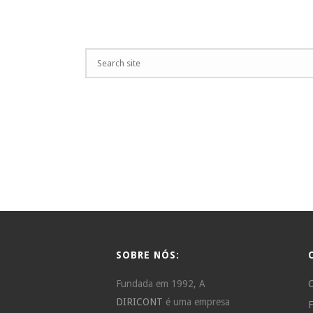
SOBRE NÓS:
Fundada em 1992, A
C
DIRICONT
é uma empresa
F