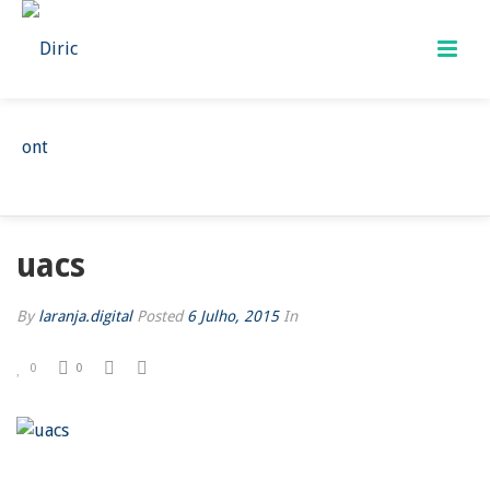
UACS
HOME
/
UACS
/ UACS
uacs
By
laranja.digital
Posted
6 Julho, 2015
In
0
0